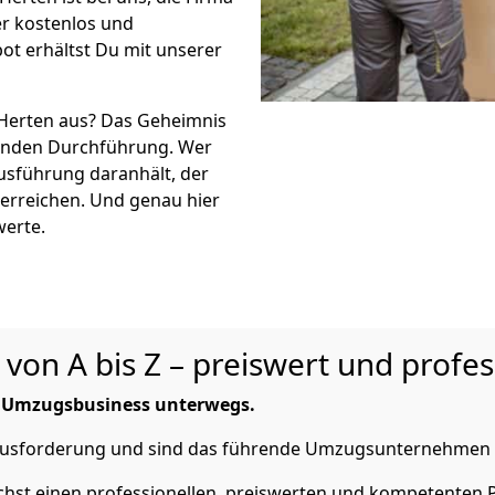
 kostenlos und
ot erhältst Du mit unserer
 Herten aus? Das Geheimnis
eßenden Durchführung. Wer
Ausführung daranhält, der
 erreichen. Und genau hier
werte.
on A bis Z – preiswert und profes
m Umzugsbusiness unterwegs.
erausforderung und sind das führende Umzugsunternehmen 
st einen professionellen, preiswerten und kompetenten Pa