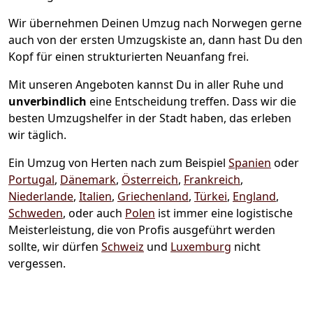
Wir übernehmen Deinen Umzug nach Norwegen gerne
auch von der ersten Umzugskiste an, dann hast Du den
Kopf für einen strukturierten Neuanfang frei.
Mit unseren Angeboten kannst Du in aller Ruhe und
unverbindlich
eine Entscheidung treffen. Dass wir die
besten Umzugshelfer in der Stadt haben, das erleben
wir täglich.
Ein Umzug von Herten nach zum Beispiel
Spanien
oder
Portugal
,
Dänemark
,
Österreich
,
Frankreich
,
Niederlande
,
Italien
,
Griechenland
,
Türkei
,
England
,
Schweden
, oder auch
Polen
ist immer eine logistische
Meisterleistung, die von Profis ausgeführt werden
sollte, wir dürfen
Schweiz
und
Luxemburg
nicht
vergessen.