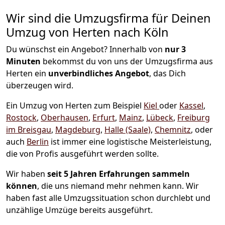
Wir sind die Umzugsfirma für Deinen
Umzug von Herten nach Köln
Du wünschst ein Angebot? Innerhalb von
nur 3
Minuten
bekommst du von uns der Umzugsfirma aus
Herten ein
unverbindliches Angebot
, das Dich
überzeugen wird.
Ein Umzug von Herten zum Beispiel
Kiel
oder
Kassel
,
Rostock
,
Oberhausen
,
Erfurt
,
Mainz
,
Lübeck
,
Freiburg
im Breisgau
,
Magdeburg
,
Halle (Saale)
,
Chemnitz
, oder
auch
Berlin
ist immer eine logistische Meisterleistung,
die von Profis ausgeführt werden sollte.
Wir haben
seit
5 Jahren Erfahrungen sammeln
können
, die uns niemand mehr nehmen kann. Wir
haben fast alle Umzugssituation schon durchlebt und
unzählige Umzüge bereits ausgeführt.