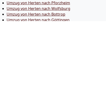
Umzug von Herten nach Pforzheim
Umzug von Herten nach Wolfsburg
Umzug von Herten nach Bottrop
Umzug von Herten nach Göttingen
Umzug von Herten nach Reutlingen
Umzug von Herten nach Bremer­haven
Umzug von Herten nach Koblenz
Umzug von Herten nach Erlangen
Umzug von Herten nach Bergisch Gladbach
Umzug von Herten nach Remscheid
Umzug von Herten nach Jena
Umzug von Herten nach Recklinghausen
Umzug von Herten nach Trier
Umzug von Herten nach Salzgitter
Umzug von Herten nach Moers
Umzug von Herten nach Siegen
Umzug von Herten nach Hildesheim
Umzug von Herten nach Gütersloh