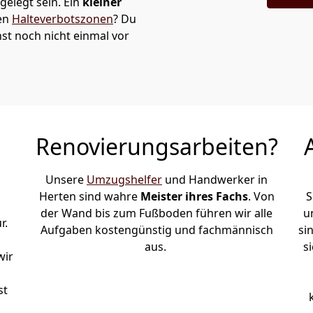
elegt sein. Ein
kleiner
den
Halteverbotszonen
? Du
st noch nicht einmal vor
Renovierungsarbeiten?
Unsere
Umzugshelfer
und Handwerker in
Herten sind wahre
Meister ihres Fachs
. Von
S
der Wand bis zum Fußboden führen wir alle
u
r.
Aufgaben kostengünstig und fachmännisch
si
aus.
s
wir
st