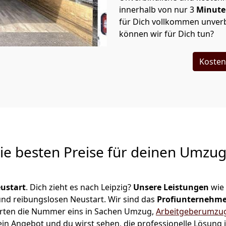
innerhalb von nur
3
Minut
für Dich vollkommen unverb
können wir für Dich tun?
Kosten
Die besten Preise für deinen Umzu
ustart
. Dich zieht es nach Leipzig?
Unsere Leistungen
wie
 und reibungslosen Neustart.
Wir sind das
Profiunternehm
 Herten die Nummer eins in Sachen Umzug,
Arbeitgeberumzu
in Angebot und du wirst sehen, die professionelle Lösung 