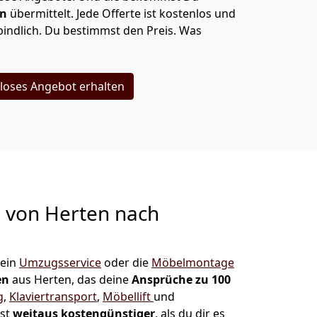
en
übermittelt. Jede Offerte ist kostenlos und
indlich. Du bestimmst den Preis. Was
loses Angebot erhalten
g von
Herten nach
 ein
Umzugsservice
oder die
Möbelmontage
en
aus Herten, das deine
Ansprüche zu 100
g
,
Klaviertransport
,
Möbellift
und
ist
weitaus kostengünstiger
, als du dir es