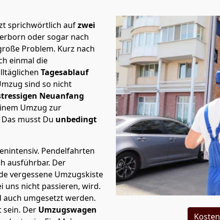
t sprichwörtlich auf
zwei
derborn oder sogar nach
 große Problem.
Kurz nach
h einmal die
lltäglichen
Tagesablauf
Umzug sind so nicht
stressigen Neuanfang
 einem Umzug zur
. Das musst Du
unbedingt
tenintensiv. Pendelfahrten
ch ausführbar.
Der
Jede vergessene Umzugskiste
i uns nicht passieren, wird.
d auch umgesetzt werden.
 sein. Der
Umzugswagen
Kosten