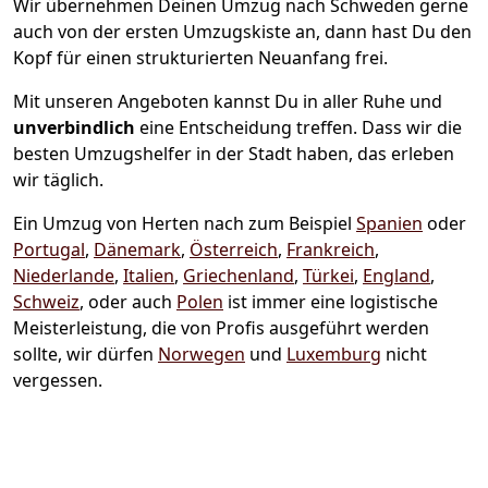
Wir übernehmen Deinen Umzug nach Schweden gerne
auch von der ersten Umzugskiste an, dann hast Du den
Kopf für einen strukturierten Neuanfang frei.
Mit unseren Angeboten kannst Du in aller Ruhe und
unverbindlich
eine Entscheidung treffen. Dass wir die
besten Umzugshelfer in der Stadt haben, das erleben
wir täglich.
Ein Umzug von Herten nach zum Beispiel
Spanien
oder
Portugal
,
Dänemark
,
Österreich
,
Frankreich
,
Niederlande
,
Italien
,
Griechenland
,
Türkei
,
England
,
Schweiz
, oder auch
Polen
ist immer eine logistische
Meisterleistung, die von Profis ausgeführt werden
sollte, wir dürfen
Norwegen
und
Luxemburg
nicht
vergessen.