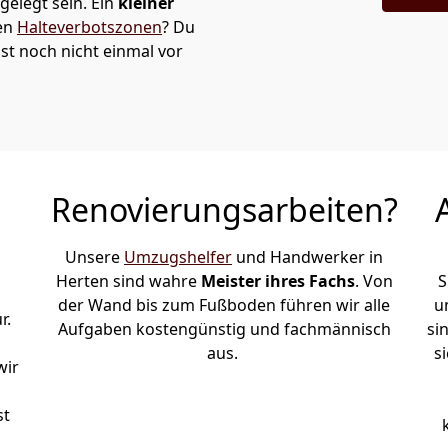
elegt sein. Ein
kleiner
den
Halteverbotszonen
? Du
st noch nicht einmal vor
Renovierungsarbeiten?
Unsere
Umzugshelfer
und Handwerker in
Herten sind wahre
Meister ihres Fachs
. Von
S
der Wand bis zum Fußboden führen wir alle
u
r.
Aufgaben kostengünstig und fachmännisch
si
aus.
s
wir
st