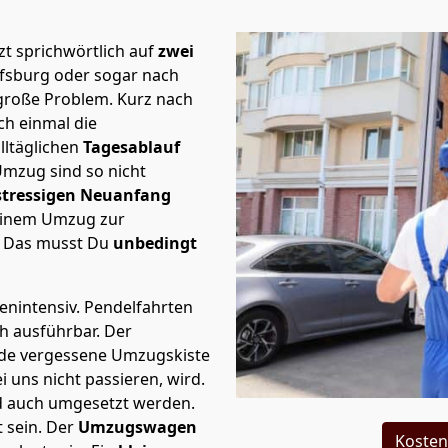
t sprichwörtlich auf
zwei
lfsburg oder sogar nach
 große Problem.
Kurz nach
h einmal die
lltäglichen
Tagesablauf
Umzug sind so nicht
stressigen Neuanfang
 einem Umzug zur
. Das musst Du
unbedingt
tenintensiv. Pendelfahrten
ch ausführbar.
Der
Jede vergessene Umzugskiste
i uns nicht passieren, wird.
d auch umgesetzt werden.
 sein. Der
Umzugswagen
Kosten