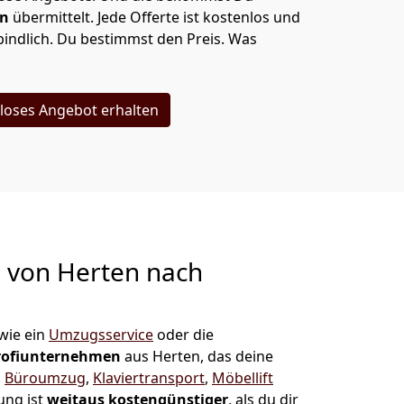
en
übermittelt. Jede Offerte ist kostenlos und
indlich. Du bestimmst den Preis. Was
loses Angebot erhalten
g von
Herten nach
wie ein
Umzugsservice
oder die
rofiunternehmen
aus Herten, das deine
,
Büroumzug
,
Klaviertransport
,
Möbellift
ung ist
weitaus kostengünstiger
, als du dir